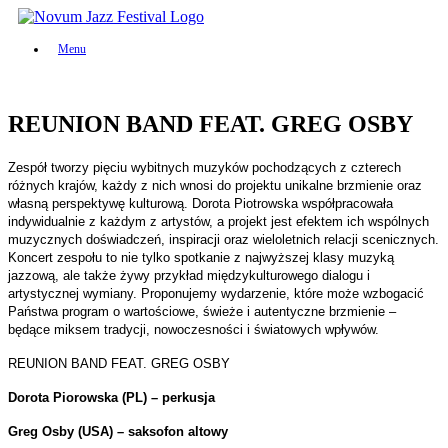
Skip
to
Menu
content
REUNION BAND FEAT. GREG OSBY
Zespół tworzy pięciu wybitnych muzyków pochodzących z czterech
różnych krajów, każdy z nich wnosi do projektu unikalne brzmienie oraz
własną perspektywę kulturową. Dorota Piotrowska współpracowała
indywidualnie z każdym z artystów, a projekt jest efektem ich wspólnych
muzycznych doświadczeń, inspiracji oraz wieloletnich relacji scenicznych.
Koncert zespołu to nie tylko spotkanie z najwyższej klasy muzyką
jazzową, ale także żywy przykład międzykulturowego dialogu i
artystycznej wymiany. Proponujemy wydarzenie, które może wzbogacić
Państwa program o wartościowe, świeże i autentyczne brzmienie –
będące miksem tradycji, nowoczesności i światowych wpływów.
REUNION BAND FEAT. GREG OSBY
Dorota Piorowska (PL) – perkusja
Greg Osby (USA) – saksofon altowy