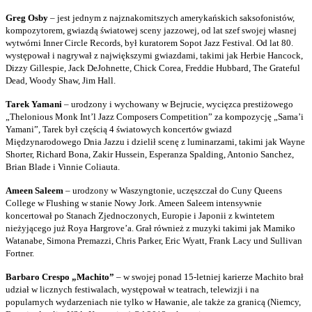
Greg Osby
– jest jednym z najznakomitszych amerykańskich saksofonistów,
kompozytorem, gwiazdą światowej sceny jazzowej, od lat szef swojej własnej
wytwórni Inner Circle Records, był kuratorem Sopot Jazz Festival. Od lat 80.
występował i nagrywał z największymi gwiazdami, takimi jak Herbie Hancock,
Dizzy Gillespie, Jack DeJohnette, Chick Corea, Freddie Hubbard, The Grateful
Dead, Woody Shaw, Jim Hall.
Tarek Yamani
– urodzony i wychowany w Bejrucie, wycięzca prestiżowego
„Thelonious Monk Int’l Jazz Composers Competition” za kompozycję „Sama’i
Yamani”, Tarek był częścią 4 światowych koncertów gwiazd
Międzynarodowego Dnia Jazzu i dzielił scenę z luminarzami, takimi jak Wayne
Shorter, Richard Bona, Zakir Hussein, Esperanza Spalding, Antonio Sanchez,
Brian Blade i Vinnie Coliauta.
Ameen Saleem
– urodzony w Waszyngtonie, uczęszczał do Cuny Queens
College w Flushing w stanie Nowy Jork. Ameen Saleem intensywnie
koncertował po Stanach Zjednoczonych, Europie i Japonii z kwintetem
nieżyjącego już Roya Hargrove’a. Grał również z muzyki takimi jak Mamiko
Watanabe, Simona Premazzi, Chris Parker, Eric Wyatt, Frank Lacy und Sullivan
Fortner.
Barbaro Crespo „Machito”
– w swojej ponad 15-letniej karierze Machito brał
udział w licznych festiwalach, występował w teatrach, telewizji i na
popularnych wydarzeniach nie tylko w Hawanie, ale także za granicą (Niemcy,