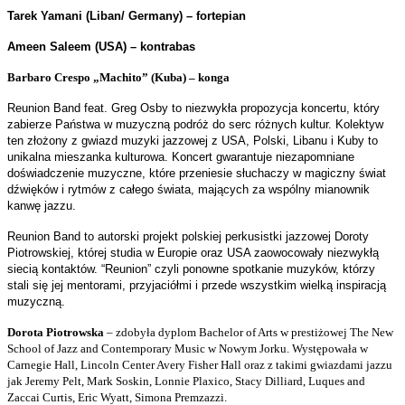
Tarek Yamani (Liban/ Germany) – fortepian
Ameen Saleem (USA) – kontrabas
Barbaro Crespo „Machito” (Kuba) – konga
Reunion Band feat. Greg Osby to niezwykła propozycja koncertu, który
zabierze Państwa w muzyczną podróż do serc różnych kultur. Kolektyw
ten złożony z gwiazd muzyki
jazzowej z USA, Polski, Libanu i Kuby to
unikalna mieszanka kulturowa. Koncert gwarantuje niezapomniane
doświadczenie muzyczne, które przeniesie słuchaczy w magiczny świat
dźwięków i rytmów z całego świata, mających za wspólny mianownik
kanwę jazzu.
Reunion Band to autorski projekt polskiej perkusistki jazzowej Doroty
Piotrowskiej, której studia w Europie oraz USA zaowocowały niezwykłą
siecią kontaktów. “Reunion”
czyli ponowne spotkanie muzyków, którzy
stali się jej mentorami, przyjaciółmi i przede wszystkim wielką inspiracją
muzyczną.
Dorota Piotrowska
– zdobyła dyplom Bachelor of Arts w prestiżowej The New
School of Jazz and Contemporary Music w Nowym Jorku. Występowała w
Carnegie Hall, Lincoln Center Avery Fisher Hall oraz z takimi gwiazdami jazzu
jak Jeremy Pelt, Mark Soskin, Lonnie Plaxico, Stacy Dilliard, Luques and
Zaccai Curtis, Eric Wyatt, Simona Premzazzi.