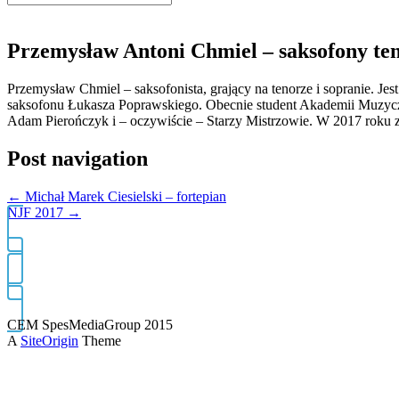
for:
Przemysław Antoni Chmiel – saksofony te
Przemysław Chmiel – saksofonista, grający na tenorze i sopranie. 
saksofonu Łukasza Poprawskiego. Obecnie student Akademii Muzyczn
Adam Pierończyk i – oczywiście – Starzy Mistrzowie. W 2017 roku 
Post navigation
←
Michał Marek Ciesielski – fortepian
NJF 2017
→
CEM SpesMediaGroup 2015
A
SiteOrigin
Theme