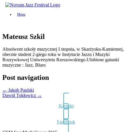
Skip
to
Menu
content
Mateusz Szkil
Absolwent szkoły muzycznej I stopnia, w Skarżysku-Kamiennej,
obecnie student 2-giego roku w Instytucie Jazzu i Muzyki
Rozrywkowej Uniwersytetu Rzeszowskiego.Ulubione gatunki
muzyczne : Jazz, Blues
Post navigation
←
Jakub Paulski
Dawid Tokłowicz
→
Kontakt
Facebook