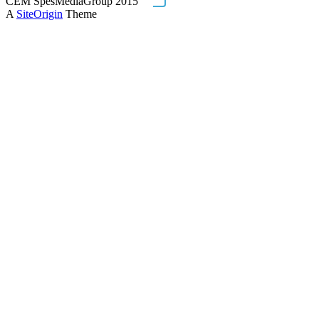
CEM SpesMediaGroup 2015
A
SiteOrigin
Theme