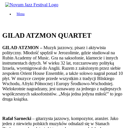
Skip
to
Menu
content
GILAD ATZMON QUARTET
GILAD ATZMON –
Muzyk jazzowy, pisarz i aktywista
polityczny. Młodość spędził w Jerozolimie, gdzie studiował na
Rubin Academy of Music. Gra na saksofonie, klarnecie i innych
instrumentach dętych. W wieku 32 lat, rozczarowany polityką
Izraela, wyemigrował do Anglii. Razem z założonym przez siebie
zespołem Orient House Ensemble, a także solowo nagrał ponad 10
płyt. W muzyce czerpie przede wszystkim z tradycji Bliskiego
Wschodu, Afryki Północnej i Europy Środkowo-Wschodniej.
Wielokrotnie nagradzany, jest uznawany za jednego z najlepszych
współczesnych saksofonistów. „Moja jedna jedyna miłość” to jego
druga książka.
Rafał Sarnecki
– gitarzysta jazzowy, kompozytor, aranżer. Jako
jeden z niewielu polskich muzyków odnalazł się w Stanach