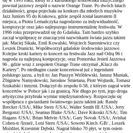
się w 1993 roku, kiedy to z kartuskiego środowiska muzycznego
powstał jazzowy zespół o nazwie Orange Trane. Po dwóch latach
działalności, grupa pojechała na konkurs dla młodych muzyków
Jazz Juniors 95 do Krakowa, gdzie zespół został laureatem II
miejsca, a Piotra Lemańczyka nagrodzono za indywidualność,
kompozycje oraz jako najlepszego instrumentalistę festiwalu. W
1996 roku przeprowadził się do Gdańska. Tam bardzo szybko
zaczął współpracę ze znaczącymi nazwiskami świata jazzu takimi
jak: Maciej Sikała, Emil Kowalski, Wojciech Staroniewicz czy
Leszek Dranicki. Współtworzył gdańskie środowisko jazzowe.
Kolejne kroki kariery to koncert na festiwalu Jazz nad Odrą 96 i
nagroda za najlepszą kompozycje, oraz Pomorska Jesień Jazzowa
96 , gdzie wraz z zespołem Orange Trane otrzymał „Klucz do
Kariery”. Po niedługim czasie koncertował już z legendami
polskiego jazzu, a byli to: Jan Ptaszyn Wróblewski, Janusz Muniak,
Zbigniew Namysłowski, Jarosław Śmietana, Piotr Wojtasik, Tomasz
Szukalski i innymi. Dołączył do zespołu 0-58, z którym zagrał wiele
koncertów w Polsce jak i za granicą. Nie długo po tym, jego droga
artystyczna przybrała wymiar międzynarodowy. Rozpoczęła się
współpraca z gwiazdami światowego jazzu takimi jak: Randy
Brecker /USA/, Mike Stern /USA/, Walter Smith III /USA/, Jerry
Bergonzi /USA/, Seamus Blake /USA/, Dave Kikoski /USA/, Tim
Hagans /USA/, Brian Melvin /USA/, Gary Novak /USA/, Avishai
Cohen-tr /Izrael/, Leni Stern /USA/, Soweto Kinch /GB/ , Leszek
Możdżer, Krzesimir Dębski. Nagrał blisko 70 płyt, w tym osiem