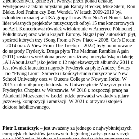
Zjednoczonych, gdzie żył i tworzył przez ponad dekadę.
Występował z takimi artystami jak Randy Brecker, Mike Stern, Ron
Blake, Joel Frahm czy Ben Wendel. W latach 2009-2019 był
członkiem uznanej w USA grupy Lucas Pino No-Net Nonet. Jako
lider własnych projektów muzycznych odbył 15 tras koncertowych
po Azji. Koncertował również wielokrotnie w Ameryce Północnej i
Południowej oraz wielu krajach Europy. Nagrał pięć autorskich płyt,
spośród których trzy (Song From a New Place – 2008, Cat’s Dream
– 2014 oraz A View From The Treetop – 2022) były nominowane
do nagrody Fryderyk. Druga płyta The Madman Rambles Again
(2011) została wyróżniona przez prestiżową amerykańską redakcję
„All About Jazz” jako jeden z 12 najciekawszych albumów 2011 r.
Jest również laureatem nagrody Fryderyk za płytę Andrzej Święs
Trio “Flying Lion”. Sarnecki ukończył studia muzyczne w New
School University oraz w Queens College w Nowym Jorku. W
2015 r. obronił pracę doktorską w Uniwersytecie Muzycznym im.
Fryderyka Chopina w Warszawie. W 2018 r. rozpoczął pracę na
Akademii Muzycznej w Łodzi, gdzie prowadzi wykłady z gitary
jazzowej, kompozycji i aranżacji. W 2021 r. otrzymał stopień
doktora habilitowanego.
Piotr Lemańczyk
– jest uważany za jednego z najwybitniejszych
europejskich basistów jazzowych. Jego droga artystyczna zaczęła