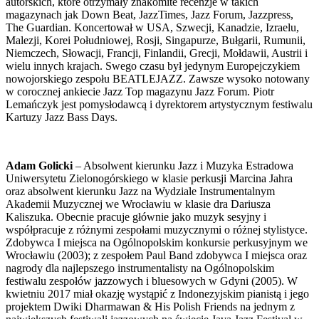
autorskich, które otrzymały znakomite recenzje w takich
magazynach jak Down Beat, JazzTimes, Jazz Forum, Jazzpress,
The Guardian. Koncertował w USA, Szwecji, Kanadzie, Izraelu,
Malezji, Korei Południowej, Rosji, Singapurze, Bułgarii, Rumunii,
Niemczech, Słowacji, Francji, Finlandii, Grecji, Mołdawii, Austrii i
wielu innych krajach. Swego czasu był jedynym Europejczykiem
nowojorskiego zespołu BEATLEJAZZ. Zawsze wysoko notowany
w corocznej ankiecie Jazz Top magazynu Jazz Forum. Piotr
Lemańczyk jest pomysłodawcą i dyrektorem artystycznym festiwalu
Kartuzy Jazz Bass Days.
Adam Golicki
– Absolwent kierunku Jazz i Muzyka Estradowa
Uniwersytetu Zielonogórskiego w klasie perkusji Marcina Jahra
oraz absolwent kierunku Jazz na Wydziale Instrumentalnym
Akademii Muzycznej we Wrocławiu w klasie dra Dariusza
Kaliszuka. Obecnie pracuje głównie jako muzyk sesyjny i
współpracuje z różnymi zespołami muzycznymi o różnej stylistyce.
Zdobywca I miejsca na Ogólnopolskim konkursie perkusyjnym we
Wrocławiu (2003); z zespołem Paul Band zdobywca I miejsca oraz
nagrody dla najlepszego instrumentalisty na Ogólnopolskim
festiwalu zespołów jazzowych i bluesowych w Gdyni (2005). W
kwietniu 2017 miał okazję wystąpić z Indonezyjskim pianistą i jego
projektem Dwiki Dharmawan & His Polish Friends na jednym z