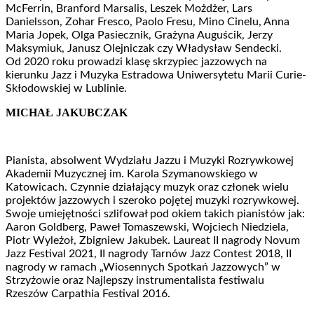
McFerrin, Branford Marsalis, Leszek Możdżer, Lars
Danielsson, Zohar Fresco, Paolo Fresu, Mino Cinelu, Anna
Maria Jopek, Olga Pasiecznik, Grażyna Auguścik, Jerzy
Maksymiuk, Janusz Olejniczak czy Władysław Sendecki.
Od 2020 roku prowadzi klasę skrzypiec jazzowych na
kierunku Jazz i Muzyka Estradowa Uniwersytetu Marii Curie-
Skłodowskiej w Lublinie.
MICHAŁ JAKUBCZAK
Pianista, absolwent Wydziału Jazzu i Muzyki Rozrywkowej
Akademii Muzycznej im. Karola Szymanowskiego w
Katowicach. Czynnie działający muzyk oraz członek wielu
projektów jazzowych i szeroko pojętej muzyki rozrywkowej.
Swoje umiejętności szlifował pod okiem takich pianistów jak:
Aaron Goldberg, Paweł Tomaszewski, Wojciech Niedziela,
Piotr Wyleżoł, Zbigniew Jakubek. Laureat II nagrody Novum
Jazz Festival 2021, II nagrody Tarnów Jazz Contest 2018, II
nagrody w ramach „Wiosennych Spotkań Jazzowych” w
Strzyżowie oraz Najlepszy instrumentalista festiwalu
Rzeszów Carpathia Festival 2016.