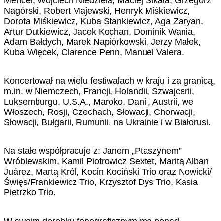
Mencel, Wojciech Niedziela, Maciej Sikała, Grzegorz
Nagórski, Robert Majewski, Henryk Miśkiewicz,
Dorota Miśkiewicz, Kuba Stankiewicz, Aga Zaryan,
Artur Dutkiewicz, Jacek Kochan, Dominik Wania,
Adam Bałdych, Marek Napiórkowski, Jerzy Małek,
Kuba Więcek, Clarence Penn, Manuel Valera.
Koncertował na wielu festiwalach w kraju i za granicą,
m.in. w Niemczech, Francji, Holandii, Szwajcarii,
Luksemburgu, U.S.A., Maroko, Danii, Austrii, we
Włoszech, Rosji, Czechach, Słowacji, Chorwacji,
Słowacji, Bułgarii, Rumunii, na Ukrainie i w Białorusi.
Na stałe współpracuje z: Janem „Ptaszynem”
Wróblewskim, Kamil Piotrowicz Sextet, Maritą Alban
Juárez, Martą Król, Kocin Kociński Trio oraz Nowicki/
Święs/Frankiewicz Trio, Krzysztof Dys Trio, Kasia
Pietrzko Trio.
W swoim dorobku fonograficznym ma ponad