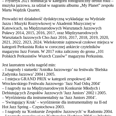
– Fryderyk 2021 nominacja w kategorii fonograficzny debiut roku –
muzyka jazzowa, za udział w nagraniu albumu „My Planet” zespołu
Marta Wajdzik Quartet.
Prowadzi też działalność dydaktyczną wykładając na Wydziale
Jazzu i Muzyki Rozrywkowej w Akademii Muzycznej w
Katowicach, na Międzynarodowych Warsztatach Jazzowych
Puławy 2014, 2015, 2016, 2017, oraz Międzynarodowych
Warsztatach Jazzowych Cho-Jazz 2016, 2017, 2018, 2019, 2020,
2021, 2022, 2023, 2024. Wielokrotnie zajmował czołowe miejsca w
kategorii Perkusista Roku w corocznej ankiecie czytelników
magazynu Jazz Forum. W 2017 roku zaliczony do grona „101
Polskich Perkusistów Wszech Czasów” magazynu Perkusista.
Jest laureatem wielu nagród min:
– I nagrody i statuetki 'Aniołka Jazzowego’ na festiwalu 'Bielska
Zadymka Jazzowa’ 2004 i 2005.
– I miejsca GRAND PRIX w kategorii zespołowej 40
Wrocławskiego Festiwalu Jazzowego ‘Jazz Nad Odrą 2004′
– I nagrody na na Międzynarodowym Konkursie Młodych i
Debiutujących Zespołów Jazzowych 'Jazz Juniors’ 2002 i 2005.
– Wyróżnienia dla instrumentalisty na 'Jazz Juniors 2004’.
– 'Swingujący Kruk’ – wyróżnienie dla instrumentalisty na II-nd
Hot Jazz Spring – Częstochowa 2003.
– I nagrody na 'Konkursie Zespołów Jazzowych’ w Radomiu 2004.