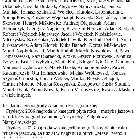
Gordon Haskell, Brad Terry, Luis Ribeiro, SBB, VooVoo, Michał
Urbaniak, Urszula Dudziak, Zbigniew Namysłowski, Janusz
Muniak, Tomasz Szukalski, Wojciech Karolak, Laboratorium,
Young Power, Zbigniew Wegehaupt, Krzysztof Ścierański, Janusz
Skowron, Henryk Miśkiewicz, Andrzej Olejniczak, Adam
Pierończyk, Grzegorz Nagórski, Krzysztof Herdzin, Adam Bałdych,
Robert i Wojciech Majewscy, Jacek i Wojciech Niedzielowie,
Mieczysław Szcześniak, Włodek Pawlik, Krzesimir Dębski, Anna
Jurksztowicz, Adam Klocek, Kuba Badach, Dorota Miśkiewicz,
Marek Napiórkowski, Marek Raduli, Marcin Nowakowski, Paweł
Tomaszewski, Rafał Sarnecki, Kroke, Grzech Piotrowski, Monika
Borzym, Beata Przybytek, Marta Król, Kinga Głyk, Gary Guthman,
Mariusz Bogdanowicz, Marek Bałata, Anna Serafińska, Paweł
Kaczmarczyk, Ola Tomaszewska, Michał Wróblewski, Tomasz
Szymuś Orkiestra, Łona i Webber, Marika, Bovska, Bisquit,
Carmen Moreno, Monika Kuszyńska, Zakopower, Sasha Strunin,
Marek Dyjak, Adam Nowak, Karim Martusewicz, Rasm AlMashan
i wielu innych.
Jest laureatem nagrody Akademii Fonograficznej:
– Fryderyk 2006 nagroda w kategorii płyta roku – muzyka jazzowa
za udział w nagraniu albumu „Assymetry“ Zbigniewa
Namysłowskiego
– Fryderyk 2023 nagroda w kategorii fonograficzny debiut roku –
muzyka jazzowa, za udział w nagraniu albumu „Maze” zespołu