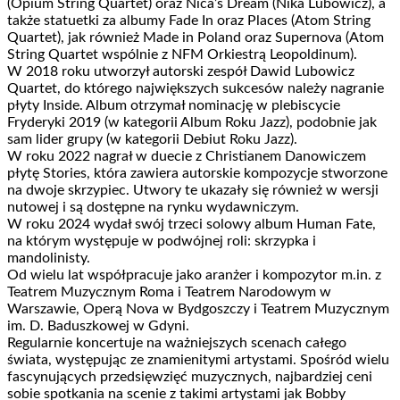
(Opium String Quartet) oraz Nica’s Dream (Nika Lubowicz), a
także statuetki za albumy Fade In oraz Places (Atom String
Quartet), jak również Made in Poland oraz Supernova (Atom
String Quartet wspólnie z NFM Orkiestrą Leopoldinum).
W 2018 roku utworzył autorski zespół Dawid Lubowicz
Quartet, do którego największych sukcesów należy nagranie
płyty Inside. Album otrzymał nominację w plebiscycie
Fryderyki 2019 (w kategorii Album Roku Jazz), podobnie jak
sam lider grupy (w kategorii Debiut Roku Jazz).
W roku 2022 nagrał w duecie z Christianem Danowiczem
płytę Stories, która zawiera autorskie kompozycje stworzone
na dwoje skrzypiec. Utwory te ukazały się również w wersji
nutowej i są dostępne na rynku wydawniczym.
W roku 2024 wydał swój trzeci solowy album Human Fate,
na którym występuje w podwójnej roli: skrzypka i
mandolinisty.
Od wielu lat współpracuje jako aranżer i kompozytor m.in. z
Teatrem Muzycznym Roma i Teatrem Narodowym w
Warszawie, Operą Nova w Bydgoszczy i Teatrem Muzycznym
im. D. Baduszkowej w Gdyni.
Regularnie koncertuje na ważniejszych scenach całego
świata, występując ze znamienitymi artystami. Spośród wielu
fascynujących przedsięwzięć muzycznych, najbardziej ceni
sobie spotkania na scenie z takimi artystami jak Bobby