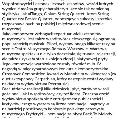
Współzałożyciel i członek licznych zespołów, wśród których
wymienić można grupy charakteryzujące się tak odmienną
stylistyką, jak alTango, Opium String Quartet, Atom String
Quartet czy Bester Quartet, odnoszących sukcesy i szeroko
rozpoznawalnych na polskiej i międzynarodowej scenie
muzycznej.
Jako kompozytor wzbogacił repertuar wielu zespołów
muzycznych. Jest także współtwórcą cieszącego się ogromną
popularnością musicalu Piloci, wystawionego kilkaset razy na
scenie Teatru Muzycznego Roma w Warszawie. Warstwa
muzyczna spektaklu nie tylko doczekała się trwałej rejestracji,
ale także uzyskała status kolejno złotej i platynowej płyty.
Jego kompozycje wyróżnione zostały również m.in. IV
nagrodą w międzynarodowym konkursie kompozytorskim
Crossover Composition Award w Mannheim w Niemczech (za
duet skrzypcowy Carpathian, który następnie został wydany
nakładem wydawnictwa Peermusic).
Brał udział w realizacji kilkudziesięciu płyt, zarówno w roli
gościnnej, jak i współtwórcy, czy też lidera. Znaczna część
wydawnictw spotkała się z entuzjazmem publiczności i
krytyków, czego wyrazem są liczne nominacje i nagrody w
najbardziej prestiżowym konkursie polskiego przemysłu
muzycznego Fryderyki – nominacje za płyty Back To Melody