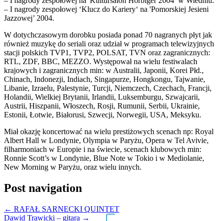
– I nagrody zespołowej na 'Kultursalon Horbiger 2004′ w Wiedniu.
– I nagrody zespołowej ‘Klucz do Kariery‘ na 'Pomorskiej Jesieni
Jazzowej’ 2004.
W dotychczasowym dorobku posiada ponad 70 nagranych płyt jak
również muzykę do seriali oraz udział w programach telewizyjnych
stacji polskich TVP1, TVP2, POLSAT, TVN oraz zagranicznych:
RTL, ZDF, BBC, MEZZO. Występował na wielu festiwalach
krajowych i zagranicznych min: w Australii, Japonii, Korei Płd.,
Chinach, Indonezji, Indiach, Singapurze, Hongkongu, Tajwanie,
Libanie, Izraelu, Palestynie, Turcji, Niemczech, Czechach, Francji,
Holandii, Wielkiej Brytanii, Irlandii, Luksemburgu, Szwajcarii,
Austrii, Hiszpanii, Włoszech, Rosji, Rumunii, Serbii, Ukrainie,
Estonii, Łotwie, Białorusi, Szwecji, Norwegii, USA, Meksyku.
Miał okazję koncertować na wielu prestiżowych scenach np: Royal
Albert Hall w Londynie, Olympia w Paryżu, Opera w Tel Avivie,
filharmoniach w Europie i na świecie, scenach klubowych min:
Ronnie Scott’s w Londynie, Blue Note w Tokio i w Mediolanie,
New Morning w Paryżu, oraz wielu innych.
Post navigation
←
RAFAŁ SARNECKI QUINTET
Dawid Trawicki – gitara
→