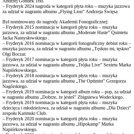
Andrzej Gondek Trio.
– Fryderyk 2024 nagroda w kategorii płyta roku – muzyka jazzowa
za udział w nagraniu albumu „Flying Lion” Andrzeja Święsa
Był nominowany do nagrody Akademii Fonograficznej:
– Fryderyk 2015 nominacja w kategorii płyta roku – muzyka
jazzowa, za udział w nagraniu albumu „Moderate Haste” Quintetu
Jacka Namysłowskiego .
– Fryderyk 2016 nominacja w kategorii fonograficzny debiut roku –
muzyka jazzowa, za udział w nagraniu albumu „Tęskno mi, tęskno”
Olgi Boczar.
– Fryderyk 2017 nominacja w kategorii płyta roku – muzyka
jazzowa, za udział w nagraniu albumu „Trójka Live” Sextetu Marka
Napiórkowskiego.
– Fryderyk 2018 nominacja w kategorii płyta roku – muzyka
jazzowa, za udział w nagraniu albumu „The Optimist” Grzegorza
Nagórskiego.
– Fryderyk 2019 nominacja w kategorii album roku – pop, za udział
w nagraniu albumu „Dobrze, że jesteś” Zbigniewa Wodeckiego.
– Fryderyk 2019 nominacja w kategorii płyta roku – muzyka
dziecięca i młodzieżowa, za udział w nagraniu albumu „Dla Dzieci”
zespołu Karimski Club.
– Fryderyk 2020 nominacja w kategorii płyta roku – muzyka
jazzowa, za udział w nagraniu albumu „Hipokamp” Marka
Napiórkowskiego.