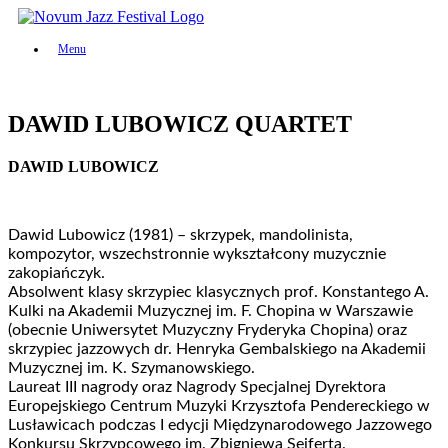
Skip
to
Menu
content
DAWID LUBOWICZ QUARTET
DAWID LUBOWICZ
Dawid Lubowicz (1981) – skrzypek, mandolinista,
kompozytor, wszechstronnie wykształcony muzycznie
zakopiańczyk.
Absolwent klasy skrzypiec klasycznych prof. Konstantego A.
Kulki na Akademii Muzycznej im. F. Chopina w Warszawie
(obecnie Uniwersytet Muzyczny Fryderyka Chopina) oraz
skrzypiec jazzowych dr. Henryka Gembalskiego na Akademii
Muzycznej im. K. Szymanowskiego.
Laureat III nagrody oraz Nagrody Specjalnej Dyrektora
Europejskiego Centrum Muzyki Krzysztofa Pendereckiego w
Lusławicach podczas I edycji Międzynarodowego Jazzowego
Konkursu Skrzypcowego im. Zbigniewa Seiferta.